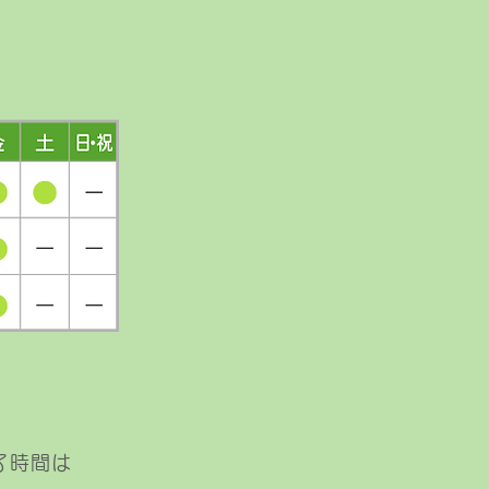
。
了時間は