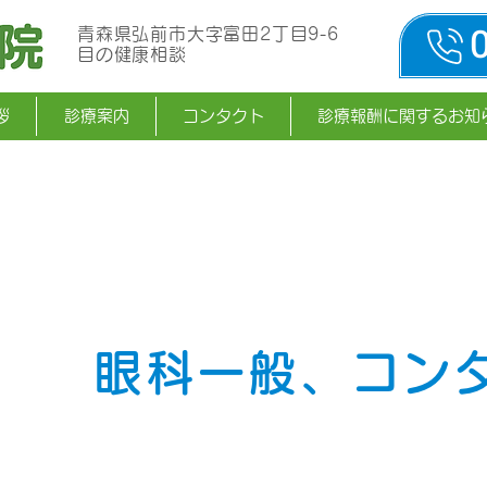
青森県弘前市大字富田2
丁目9-6
目の健康相談
拶
診療案内
コンタクト
診療報酬に関するお知
眼科一般、コン