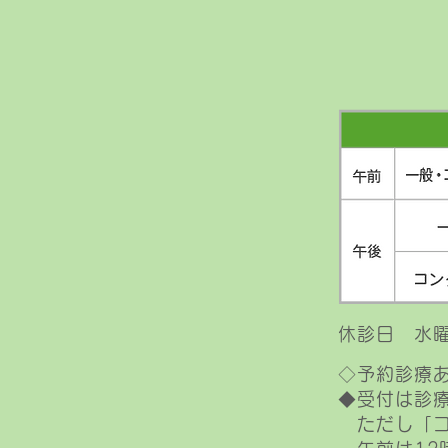
休診日 水
◇予約診療
◆受付は診療
​ただし「